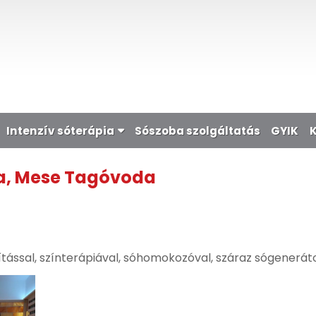
Intenzív sóterápia
Sószoba szolgáltatás
GYIK
oda, Mese Tagóvoda
gítással, színterápiával, sóhomokozóval, száraz sógeneráto