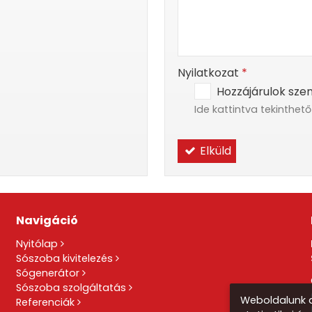
-
-
Nyilatkozat
*
Hozzájárulok sze
Ide kattintva tekinthet
Elküld
Navigáció
Nyitólap
Sószoba kivitelezés
Sógenerátor
Sószoba szolgáltatás
Weboldalunk a
Referenciák