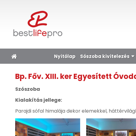
Nyitólap
Sószoba kivitelezés
Bp. Főv. XIII. ker Egyesített Óv
Szószoba
Kialakítás jellege:
Parajdi sófal himalája dekor elemekkel, háttérvilá