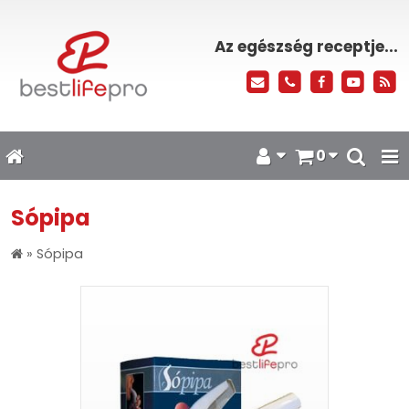
Az egészség receptje...
0
Sópipa
»
Sópipa