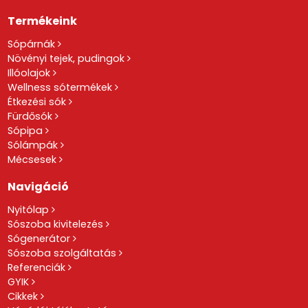
Termékeink
Sópárnák
Növényi tejek, pudingok
Illóolajok
Wellness sótermékek
Étkezési sók
Fürdősók
Sópipa
Sólámpák
Mécsesek
Navigáció
Nyitólap
Sószoba kivitelezés
Sógenerátor
Sószoba szolgáltatás
Referenciák
GYIK
Cikkek