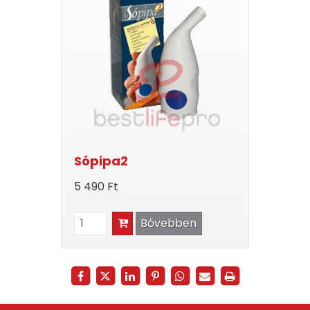
Sópipa2
5 490 Ft
Bővebben