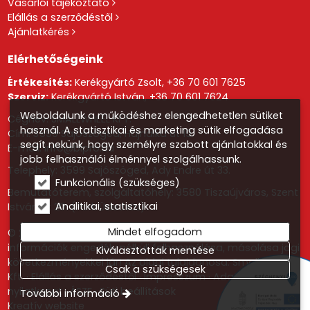
Vásárlói tájékoztató
Elállás a szerződéstől
Ajánlatkérés
Elérhetőségeink
Értékesítés:
Kerékgyártó Zsolt,
+36 70 601 7625
Szerviz:
Kerékgyártó István,
+36 70 601 7624
Weboldalunk a működéshez elengedhetetlen sütiket
Cégnév: SMALLWHEEL KFT.
használ. A statisztikai és marketing sütik elfogadása
Cím: 3599 Sajószöged, Hajnalka út 19.
segít nekünk, hogy személyre szabott ajánlatokkal és
E-mail:
info@blpro.hu
jobb felhasználói élménnyel szolgálhassunk.
Telephely: 3599 Sajószöged, Ady Endre út 33.
Funkcionális (szükséges)
Bemutatóterem, szolgáltatóhely: 3580 Tiszaújváros, Szent
Analitikai, statisztikai
István út 20. (Park Üzletház)
Mindet elfogadom
© 2026 Minden jog fenntartva! Az oldalon található
információk engedély nélküli felhasználása, másolása jogi
Kiválasztottak mentése
következményekkel jár! Az oldal tulajdonosa: Smallwheel
Csak a szükségesek
Kft.
Elállás a szerződéstől
Impresszum
Adatvédelmi
nyilatkozat
ÁSZF
Süti beállítások
További információ
Kreatív website