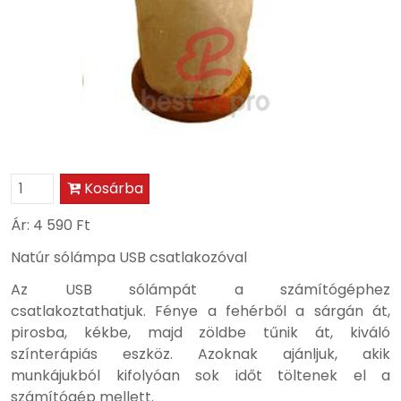
Kosárba
Ár:
4 590 Ft
Natúr sólámpa USB csatlakozóval
Az USB sólámpát a számítógéphez
csatlakoztathatjuk. Fénye a fehérből a sárgán át,
pirosba, kékbe, majd zöldbe tűnik át, kiváló
színterápiás eszköz. Azoknak ajánljuk, akik
munkájukból kifolyóan sok időt töltenek el a
számítógép mellett.