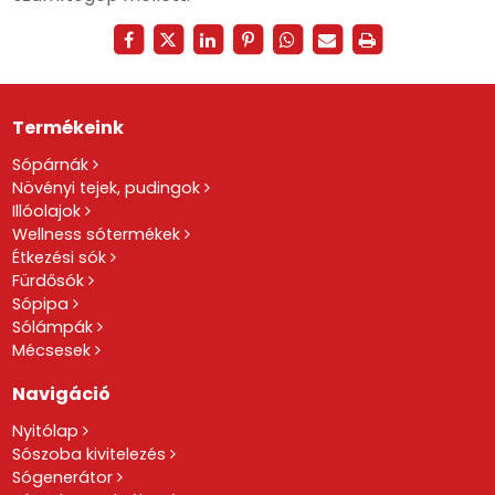
Termékeink
Sópárnák
Növényi tejek, pudingok
Illóolajok
Wellness sótermékek
Étkezési sók
Fürdősók
Sópipa
Sólámpák
Mécsesek
Navigáció
Nyitólap
Sószoba kivitelezés
Sógenerátor