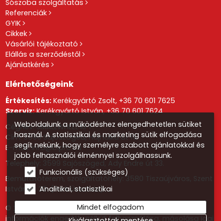
Sószoba szolgáltatás
Referenciák
GYIK
Cikkek
Vásárlói tájékoztató
Elállás a szerződéstől
Ajánlatkérés
Elérhetőségeink
Értékesítés:
Kerékgyártó Zsolt,
+36 70 601 7625
Szerviz:
Kerékgyártó István,
+36 70 601 7624
Weboldalunk a működéshez elengedhetetlen sütiket
Cégnév: SMALLWHEEL KFT.
használ. A statisztikai és marketing sütik elfogadása
Cím: 3599 Sajószöged, Hajnalka út 19.
segít nekünk, hogy személyre szabott ajánlatokkal és
E-mail:
info@blpro.hu
jobb felhasználói élménnyel szolgálhassunk.
Telephely: 3599 Sajószöged, Ady Endre út 33.
Funkcionális (szükséges)
Bemutatóterem, szolgáltatóhely: 3580 Tiszaújváros, Szent
Analitikai, statisztikai
István út 20. (Park Üzletház)
Mindet elfogadom
© 2026 Minden jog fenntartva! Az oldalon található
információk engedély nélküli felhasználása, másolása jogi
Kiválasztottak mentése