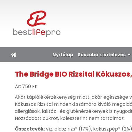
Nyitólap
Sószoba kivitelezés
The Bridge BIO Rizsital Kókuszos
Ár:
750 Ft
Akár táplálékérzékenység miatt, akár egészsége v
Kókuszos Rizsital mindenki számára kiváló megoldás
allergiások, laktóz- és gluténérzékenyek is nyugod
Hozzáadott cukrot, koleszterint nem tartalmaz.
Összetevők:
víz, olasz rizs* (17%), kókuszpép* (2%)