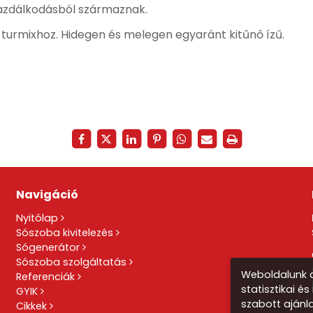
 gazdálkodásból származnak.
, turmixhoz. Hidegen és melegen egyaránt kitűnő ízű.
Navigáció
Nyitólap
Sószoba kivitelezés
Sógenerátor
Sószoba szolgáltatás
Weboldalunk a
Referenciák
statisztikai é
GYIK
szabott ajánl
Cikkek