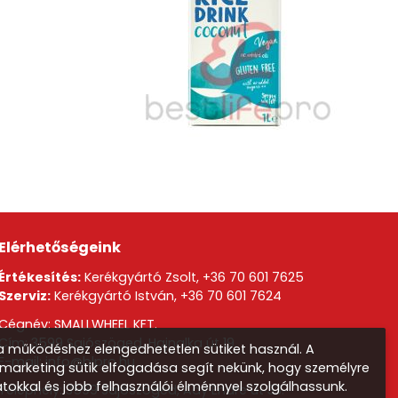
Elérhetőségeink
Értékesítés:
Kerékgyártó Zsolt,
+36 70 601 7625
Szerviz:
Kerékgyártó István,
+36 70 601 7624
Cégnév: SMALLWHEEL KFT.
Cím: 3599 Sajószöged, Hajnalka út 19.
 működéshez elengedhetetlen sütiket használ. A
E-mail:
info@blpro.hu
s marketing sütik elfogadása segít nekünk, hogy személyre
atokkal és jobb felhasználói élménnyel szolgálhassunk.
Telephely: 3599 Sajószöged, Ady Endre út 33.