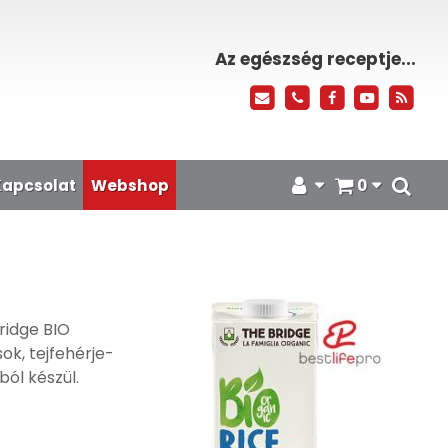
Az egészség receptje...
Kapcsolat
Webshop
0
ridge BIO
ok, tejfehérje-
ól készül.