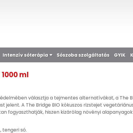
Intenzív sóterápia
Sószoba szolgáltatás
GYIK
, 1000 ml
édelmében választja a tejmentes alternatívákat, a The B
t jelent. A The Bridge BIO kókuszos rizstejet vegetáriánus
tan fogyaszthatják, hiszen kizárólag növényi alapanyagokb
, tengeri só.