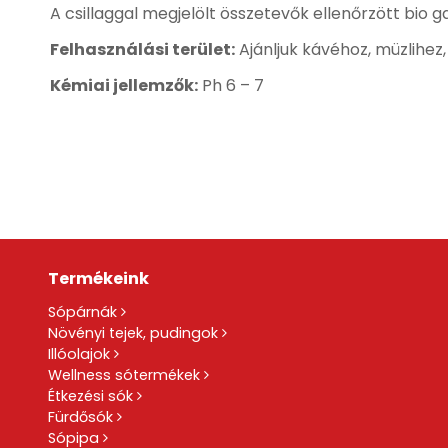
A csillaggal megjelölt összetevők ellenőrzött bio
Felhasználási terület:
Ajánljuk kávéhoz, müzlihez
Kémiai jellemzők:
Ph 6 – 7
Termékeink
Sópárnák
Növényi tejek, pudingok
Illóolajok
Wellness sótermékek
Étkezési sók
Fürdősók
Sópipa