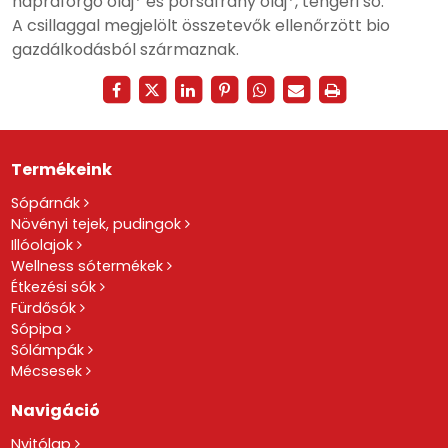
napraforgó olaj* és pórsáfrány olaj*, tengeri só.
A csillaggal megjelölt összetevők ellenőrzött bio
gazdálkodásból származnak.
Termékeink
Sópárnák
Növényi tejek, pudingok
Illóolajok
Wellness sótermékek
Étkezési sók
Fürdősók
Sópipa
Sólámpák
Mécsesek
Navigáció
Nyitólap