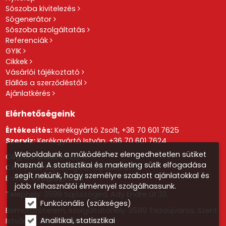
Sószoba kivitelezés
Sógenerátor
Sószoba szolgáltatás
Referenciák
GYIK
Cikkek
Vásárlói tájékoztató
Elállás a szerződéstől
Ajánlatkérés
Elérhetőségeink
Értékesítés:
Kerékgyártó Zsolt,
+36 70 601 7625
Szerviz:
Kerékgyártó István,
+36 70 601 7624
Weboldalunk a működéshez elengedhetetlen sütiket
Cégnév: SMALLWHEEL KFT.
használ. A statisztikai és marketing sütik elfogadása
Cím: 3599 Sajószöged, Hajnalka út 19.
segít nekünk, hogy személyre szabott ajánlatokkal és
E-mail:
info@blpro.hu
jobb felhasználói élménnyel szolgálhassunk.
Telephely: 3599 Sajószöged, Ady Endre út 33.
Funkcionális (szükséges)
Bemutatóterem, szolgáltatóhely: 3580 Tiszaújváros, Szent
Analitikai, statisztikai
István út 20. (Park Üzletház)