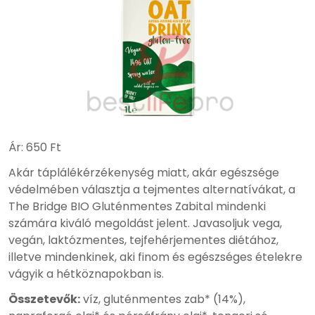
Ár:
650 Ft
Akár táplálékérzékenység miatt, akár egészsége
védelmében választja a tejmentes alternatívákat, a
The Bridge BIO Gluténmentes Zabital mindenki
számára kiváló megoldást jelent. Javasoljuk vega,
vegán, laktózmentes, tejfehérjementes diétához,
illetve mindenkinek, aki finom és egészséges ételekre
vágyik a hétköznapokban is.
Összetevők:
víz, gluténmentes zab* (14%),