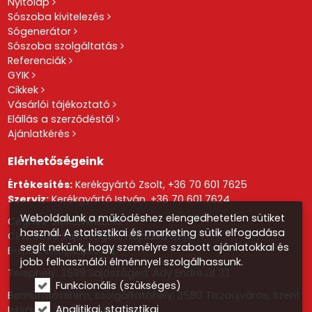
Nyitólap
Sószoba kivitelezés
Sógenerátor
Sószoba szolgáltatás
Referenciák
GYIK
Cikkek
Vásárlói tájékoztató
Elállás a szerződéstől
Ajánlatkérés
Elérhetőségeink
Értékesítés:
Kerékgyártó Zsolt,
+36 70 601 7625
Szerviz:
Kerékgyártó István,
+36 70 601 7624
Weboldalunk a működéshez elengedhetetlen sütiket
Cégnév: SMALLWHEEL KFT.
használ. A statisztikai és marketing sütik elfogadása
Cím: 3599 Sajószöged, Hajnalka út 19.
segít nekünk, hogy személyre szabott ajánlatokkal és
E-mail:
info@blpro.hu
jobb felhasználói élménnyel szolgálhassunk.
Telephely: 3599 Sajószöged, Ady Endre út 33.
Funkcionális (szükséges)
Bemutatóterem, szolgáltatóhely: 3580 Tiszaújváros, Szent
Analitikai, statisztikai
István út 20. (Park Üzletház)