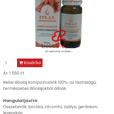
Kosárba
Ár:
1 550 Ft
Relax illóolaj kompozícióink 100%-os tisztaságú,
természetes illóolajokból állnak.
Hangulatjavító
Összetevők: boróka, citromfű, zsálya, geránium,
levendula