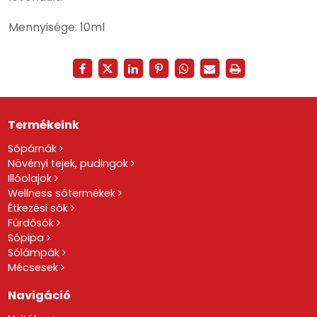
Mennyisége: 10ml
Termékeink
Sópárnák
Növényi tejek, pudingok
Illóolajok
Wellness sótermékek
Étkezési sók
Fürdősók
Sópipa
Sólámpák
Mécsesek
Navigáció