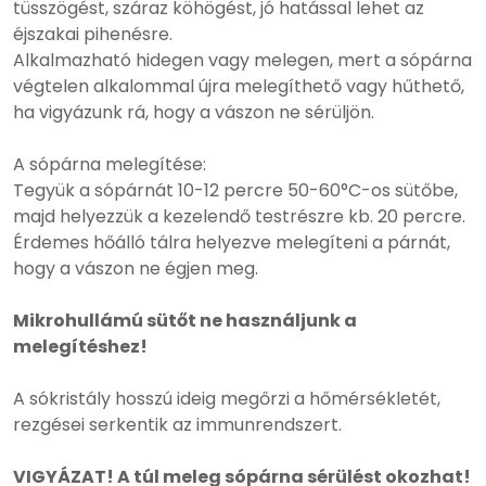
tüsszögést, száraz köhögést, jó hatással lehet az
éjszakai pihenésre.
Alkalmazható hidegen vagy melegen, mert a sópárna
végtelen alkalommal újra melegíthető vagy hűthető,
ha vigyázunk rá, hogy a vászon ne sérüljön.
A sópárna melegítése:
Tegyük a sópárnát 10-12 percre 50-60°C-os sütőbe,
majd helyezzük a kezelendő testrészre kb. 20 percre.
Érdemes hőálló tálra helyezve melegíteni a párnát,
hogy a vászon ne égjen meg.
Mikrohullámú sütőt ne használjunk a
melegítéshez!
A sókristály hosszú ideig megőrzi a hőmérsékletét,
rezgései serkentik az immunrendszert.
VIGYÁZAT! A túl meleg sópárna sérülést okozhat!