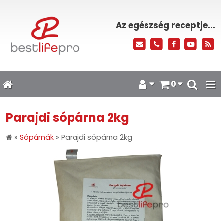
Az egészség receptje...
0
Parajdi sópárna 2kg
»
Sópárnák
»
Parajdi sópárna 2kg