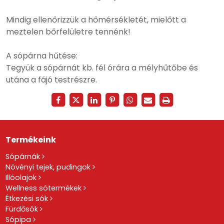
Mindig ellenőrizzük a hőmérsékletét, mielőtt a
meztelen bőrfelületre tennénk!
A sópárna hűtése:
Tegyük a sópárnát kb. fél órára a mélyhűtőbe és
utána a fájó testrészre.
Termékeink
Sópárnák
Növényi tejek, pudingok
Illóolajok
Wellness sótermékek
Étkezési sók
Fürdősók
Sópipa