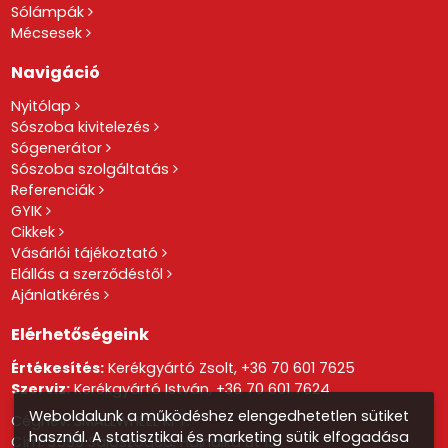
Sólámpák
Mécsesek
Navigáció
Nyitólap
Sószoba kivitelezés
Sógenerátor
Sószoba szolgáltatás
Referenciák
GYIK
Cikkek
Vásárlói tájékoztató
Elállás a szerződéstől
Ajánlatkérés
Elérhetőségeink
Értékesítés:
Kerékgyártó Zsolt,
+36 70 601 7625
Szerviz:
Kerékgyártó István,
+36 70 601 7624
Weboldalunk a működéshez elengedhetetlen sütiket
Cégnév: SMALLWHEEL KFT.
használ. A statisztikai és marketing sütik elfogadása
Cím: 3599 Sajószöged, Hajnalka út 19.