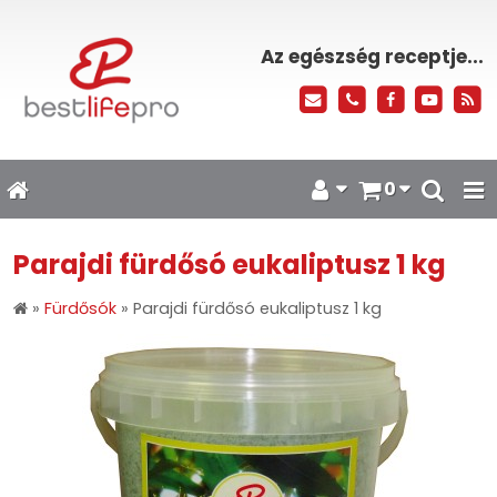
Az egészség receptje...
0
Parajdi fürdősó eukaliptusz 1 kg
»
Fürdősók
»
Parajdi fürdősó eukaliptusz 1 kg