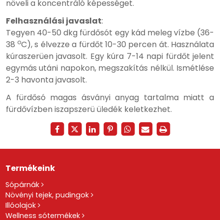
növeli a koncentráló képességet.
Felhasználási javaslat
:
Tegyen 40-50 dkg fürdősót egy kád meleg vízbe (36-
o
38
C), s élvezze a fürdőt 10-30 percen át. Használata
kúraszerüen javasolt. Egy kúra 7-14 napi fürdőt jelent
egymás utáni napokon, megszakítás nélkül. Ismétlése
2-3 havonta javasolt.
A fürdősó magas ásványi anyag tartalma miatt a
fürdővízben iszapszerü üledék keletkezhet.
Termékeink
Sópárnák
Növényi tejek, pudingok
Illóolajok
Wellness sótermékek