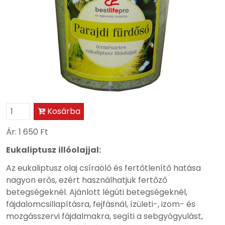
Kosárba
Ár:
1 650 Ft
Eukaliptusz
illóolajjal:
Az eukaliptusz olaj csíraölő és fertőtlenítő hatása
nagyon erős, ezért használhatjuk fertőző
betegségeknél. Ajánlott légúti betegségeknél,
fájdalomcsillapításra, fejfásnál, ízületi-, izom- és
mozgásszervi fájdalmakra, segíti a sebgyógyulást,