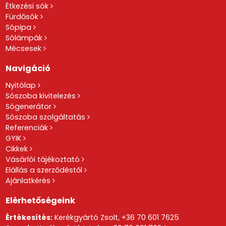
Étkezési sók
Fürdősók
Sópipa
Sólámpák
Mécsesek
Navigáció
Nyitólap
Sószoba kivitelezés
Sógenerátor
Sószoba szolgáltatás
Referenciák
GYIK
Cikkek
Vásárlói tájékoztató
Elállás a szerződéstől
Ajánlatkérés
Elérhetőségeink
Értékesítés:
Kerékgyártó Zsolt,
+36 70 601 7625