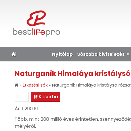
Nyitólap
Sószoba kivitelezés
Naturganik Himaláya kristálysó 
»
Étkezési sók
»
Naturganik Himaláya kristálysó rózsas
Kosárba
Ár:
1 290 Ft
Több, mint 200 millió éves érintetlen, szennyeződé
mélyéről.