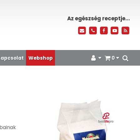
Az egészség receptje...
Kapcsolat
Webshop
0
ábainak