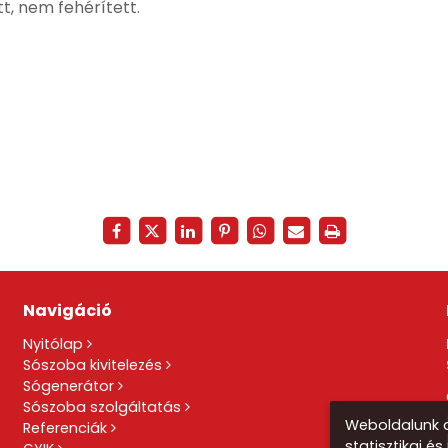
, nem fehérített.
Navigáció
Nyitólap
Sószoba kivitelezés
Sógenerátor
Sószoba szolgáltatás
Weboldalunk a
Referenciák
statisztikai é