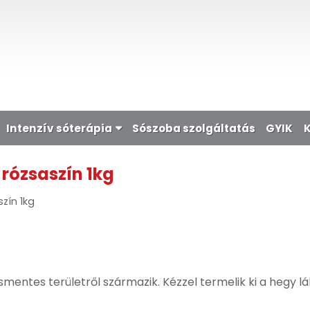
Intenzív sóterápia
Sószoba szolgáltatás
GYIK
rózsaszín 1kg
zín 1kg
smentes területről származik. Kézzel termelik ki a hegy l